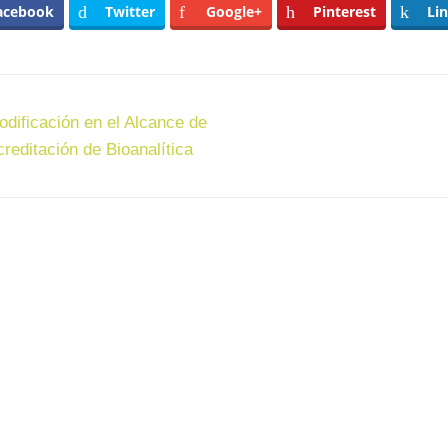
acebook
Twitter
Google+
Pinterest
Li
st
odificación en el Alcance de
vigation
creditación de Bioanalítica