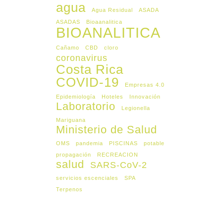
agua
Agua Residual
ASADA
ASADAS
Bioaanalitica
BIOANALITICA
Cañamo
CBD
cloro
coronavirus
Costa Rica
COVID-19
Empresas 4.0
Epidemiología
Hoteles
Innovación
Laboratorio
Legionella
Mariguana
Ministerio de Salud
OMS
pandemia
PISCINAS
potable
propagación
RECREACION
salud
SARS-CoV-2
servicios escenciales
SPA
Terpenos