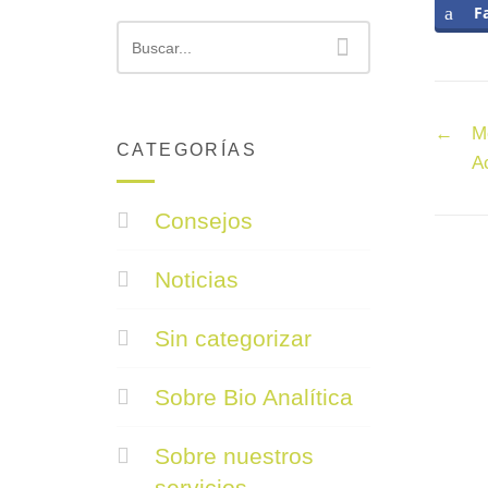
F
Buscar
Po
←
M
CATEGORÍAS
na
A
Consejos
Noticias
Sin categorizar
Sobre Bio Analítica
Sobre nuestros
servicios