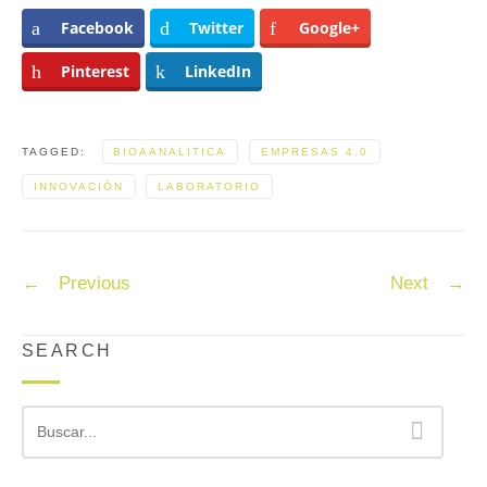
Facebook
Twitter
Google+
Pinterest
LinkedIn
TAGGED:
BIOAANALITICA
EMPRESAS 4.0
INNOVACIÓN
LABORATORIO
Post
←
Previous
Next
→
navigation
SEARCH
Buscar