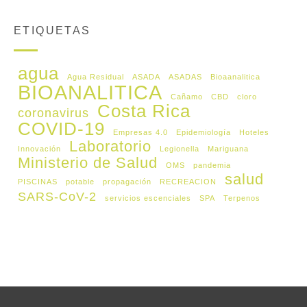
ETIQUETAS
agua
Agua Residual
ASADA
ASADAS
Bioaanalitica
BIOANALITICA
Cañamo
CBD
cloro
Costa Rica
coronavirus
COVID-19
Empresas 4.0
Epidemiología
Hoteles
Laboratorio
Innovación
Legionella
Mariguana
Ministerio de Salud
OMS
pandemia
salud
PISCINAS
potable
propagación
RECREACION
SARS-CoV-2
servicios escenciales
SPA
Terpenos