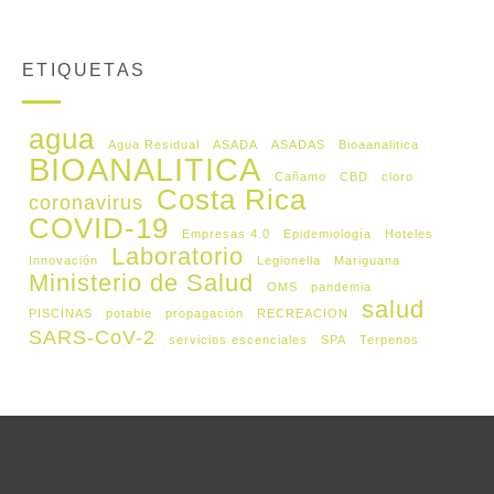
ETIQUETAS
agua
Agua Residual
ASADA
ASADAS
Bioaanalitica
BIOANALITICA
Cañamo
CBD
cloro
Costa Rica
coronavirus
COVID-19
Empresas 4.0
Epidemiología
Hoteles
Laboratorio
Innovación
Legionella
Mariguana
Ministerio de Salud
OMS
pandemia
salud
PISCINAS
potable
propagación
RECREACION
SARS-CoV-2
servicios escenciales
SPA
Terpenos