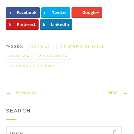
Facebook
Twitter
Google+
Pinterest
LinkedIn
TAGGED:
COVID-19
MINISTERIO DE SALUD
PANDEMIA
PROPAGACIÓN
SERVICIOS ESCENCIALES
Post
←
Previous
Next
→
navigation
SEARCH
Buscar