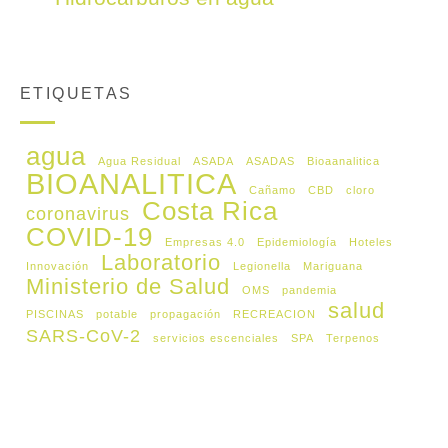
ETIQUETAS
agua
Agua Residual
ASADA
ASADAS
Bioaanalitica
BIOANALITICA
Cañamo
CBD
cloro
Costa Rica
coronavirus
COVID-19
Empresas 4.0
Epidemiología
Hoteles
Laboratorio
Innovación
Legionella
Mariguana
Ministerio de Salud
OMS
pandemia
salud
PISCINAS
potable
propagación
RECREACION
SARS-CoV-2
servicios escenciales
SPA
Terpenos