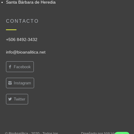
Santa Bárbara de Heredia
CONTACTO
+506 8492-3432
info@bioanalitica.net
Facebook
Instagram
Twitter
© BioAnalítica · 2020 · Todos los
Diseñado por
NW Ideas Ltda.