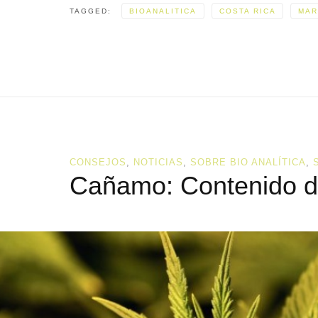
TAGGED:
BIOANALITICA
COSTA RICA
MAR
CONSEJOS
,
NOTICIAS
,
SOBRE BIO ANALÍTICA
,
Cañamo: Contenido 