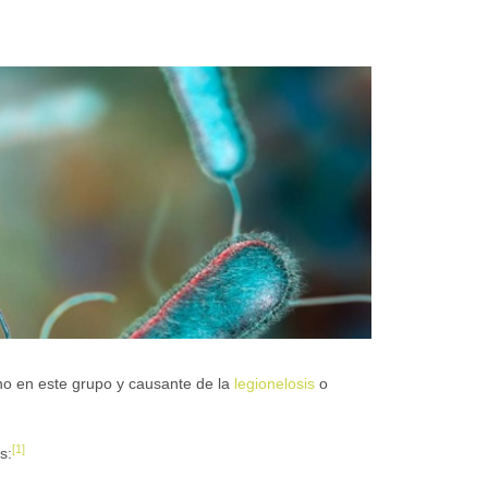
o en este grupo y causante de la
legionelosis
o
[
1
]
s: