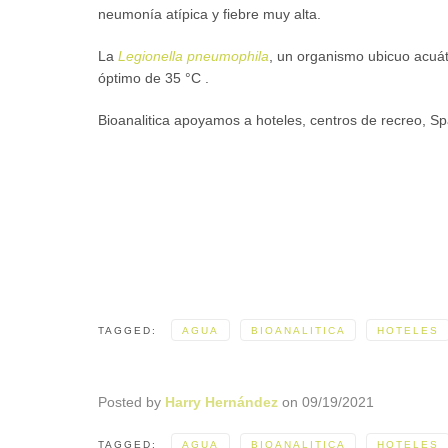
neumonía atípica y fiebre muy alta.
La
Legionella pneumophila
, un organismo ubicuo acuát
óptimo de 35 °C .
Bioanalitica apoyamos a hoteles, centros de recreo, Sp
TAGGED:
AGUA
BIOANALITICA
HOTELES
Posted by
Harry Hernández
on
09/19/2021
TAGGED:
AGUA
BIOANALITICA
HOTELES