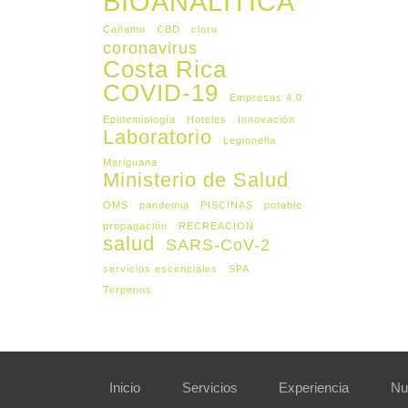
BIOANALITICA
Cañamo
CBD
cloro
coronavirus
Costa Rica
COVID-19
Empresas 4.0
Epidemiología
Hoteles
Innovación
Laboratorio
Legionella
Mariguana
Ministerio de Salud
OMS
pandemia
PISCINAS
potable
propagación
RECREACION
salud
SARS-CoV-2
servicios escenciales
SPA
Terpenos
Inicio
Servicios
Experiencia
Nu